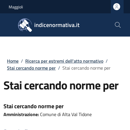
Salta al contenuto principale
Skip to footer content
Maggioli
indicenormativa.it
Briciole di pane
Home
/
Ricerca per estremi dell'atto normativo
/
Stai cercando norme per
/
Stai cercando norme per
Stai cercando norme per
Stai cercando norme per
Amministrazione:
Comune di Alta Val Tidone