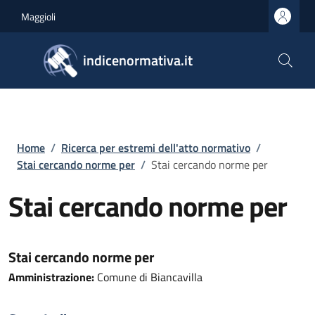
Salta al contenuto principale
Skip to footer content
Maggioli
indicenormativa.it
Briciole di pane
Home
/
Ricerca per estremi dell'atto normativo
/
Stai cercando norme per
/
Stai cercando norme per
Stai cercando norme per
Stai cercando norme per
Amministrazione:
Comune di Biancavilla