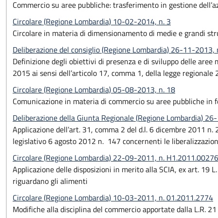
Commercio su aree pubbliche: trasferimento in gestione dell’az
Circolare (Regione Lombardia) 10-02-2014, n. 3
Circolare in materia di dimensionamento di medie e grandi stru
Deliberazione del consiglio (Regione Lombardia) 26-11-2013, 
Definizione degli obiettivi di presenza e di sviluppo delle are
2015 ai sensi dell’articolo 17, comma 1, della legge regionale 2
Circolare (Regione Lombardia) 05-08-2013, n. 18
Comunicazione in materia di commercio su aree pubbliche in f
Deliberazione della Giunta Regionale (Regione Lombardia) 26
Applicazione dell’art. 31, comma 2 del d.l. 6 dicembre 2011 n
legislativo 6 agosto 2012 n. 147 concernenti le liberalizzazio
Circolare (Regione Lombardia) 22-09-2011, n. H1.2011.0027
Applicazione delle disposizioni in merito alla SCIA, ex art. 19 
riguardano gli alimenti
Circolare (Regione Lombardia) 10-03-2011, n. 01.2011.2774
Modifiche alla disciplina del commercio apportate dalla L.R. 21