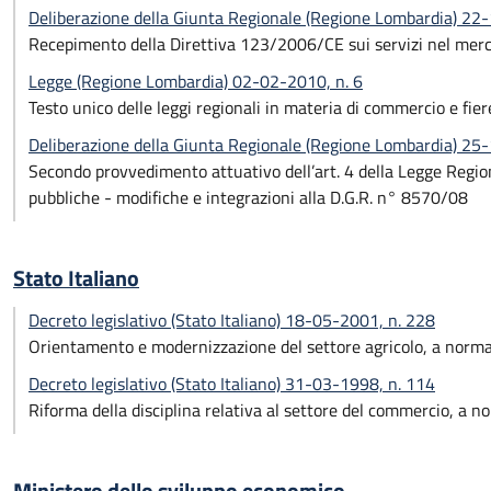
Deliberazione della Giunta Regionale (Regione Lombardia) 22
Recepimento della Direttiva 123/2006/CE sui servizi nel merc
Legge (Regione Lombardia) 02-02-2010, n. 6
Testo unico delle leggi regionali in materia di commercio e fier
Deliberazione della Giunta Regionale (Regione Lombardia) 2
Secondo provvedimento attuativo dell’art. 4 della Legge Region
pubbliche - modifiche e integrazioni alla D.G.R. n° 8570/08
Stato Italiano
Decreto legislativo (Stato Italiano) 18-05-2001, n. 228
Orientamento e modernizzazione del settore agricolo, a norma d
Decreto legislativo (Stato Italiano) 31-03-1998, n. 114
Riforma della disciplina relativa al settore del commercio, a n