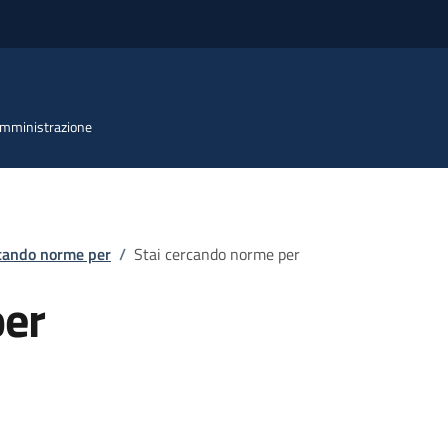
 Amministrazione
rcando norme per
/
Stai cercando norme per
per