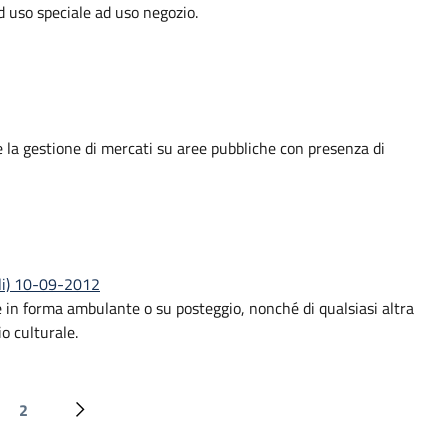
d uso speciale ad uso negozio.
 e la gestione di mercati su aree pubbliche con presenza di
rali) 10-09-2012
he in forma ambulante o su posteggio, nonché di qualsiasi altra
o culturale.
Paginazione
2
edente
na attuale
Page
Pagina successiva