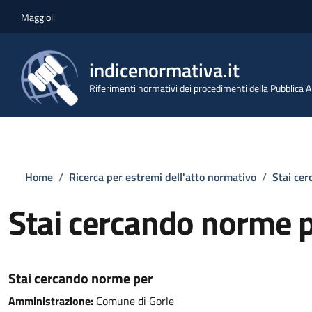
Salta al contenuto principale
Skip to footer content
Maggioli
indicenormativa.it
Riferimenti normativi dei procedimenti della Pubblica
Briciole di pane
Home
/
Ricerca per estremi dell'atto normativo
/
Stai ce
Stai cercando norme 
Stai cercando norme per
Amministrazione:
Comune di Gorle