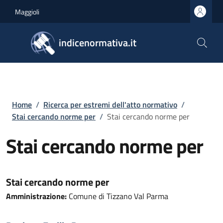
Salta al contenuto principale
Skip to footer content
Maggioli
indicenormativa.it
Briciole di pane
Home
/
Ricerca per estremi dell'atto normativo
/
Stai cercando norme per
/
Stai cercando norme per
Stai cercando norme per
Stai cercando norme per
Amministrazione:
Comune di Tizzano Val Parma