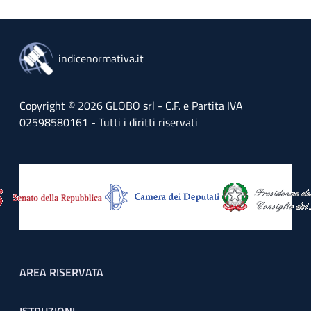
indicenormativa.it
Copyright © 2026 GLOBO srl - C.F. e Partita IVA
02598580161 - Tutti i diritti riservati
Footer menu
AREA RISERVATA