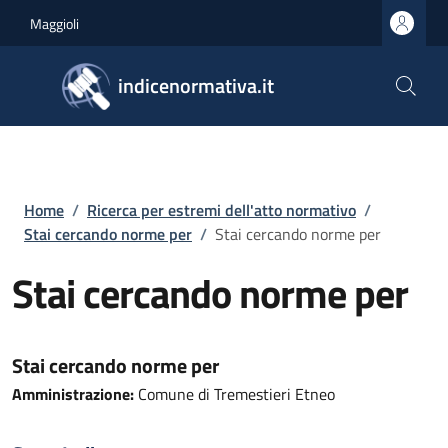
Salta al contenuto principale
Skip to footer content
Maggioli
indicenormativa.it
Briciole di pane
Home
/
Ricerca per estremi dell'atto normativo
/
Stai cercando norme per
/
Stai cercando norme per
Stai cercando norme per
Stai cercando norme per
Amministrazione:
Comune di Tremestieri Etneo