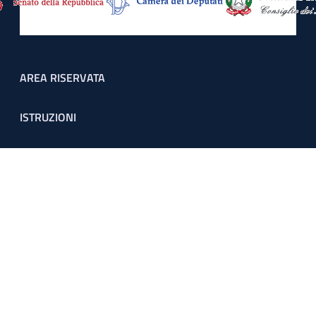
Footer menu
AREA RISERVATA
ISTRUZIONI