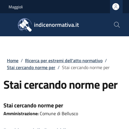
Salta al contenuto principale
Skip to footer content
Maggioli
indicenormativa.it
Briciole di pane
Home
/
Ricerca per estremi dell'atto normativo
/
Stai cercando norme per
/
Stai cercando norme per
Stai cercando norme per
Stai cercando norme per
Amministrazione:
Comune di Bellusco