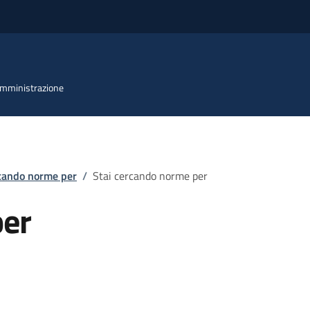
 Amministrazione
rcando norme per
/
Stai cercando norme per
per