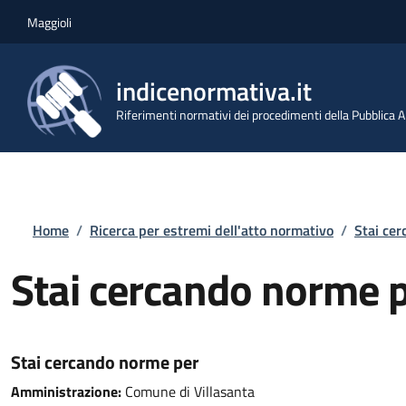
Salta al contenuto principale
Skip to footer content
Maggioli
indicenormativa.it
Riferimenti normativi dei procedimenti della Pubblica
Briciole di pane
Home
/
Ricerca per estremi dell'atto normativo
/
Stai ce
Stai cercando norme 
Stai cercando norme per
Amministrazione:
Comune di Villasanta