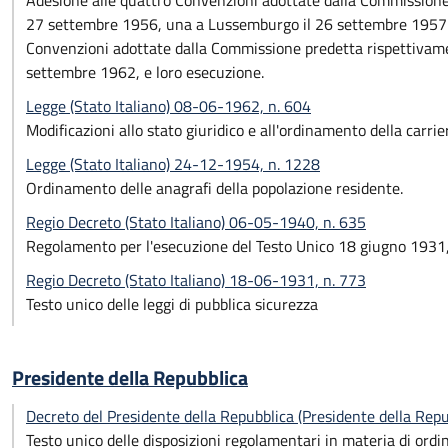
Adesione alle quattro Convenzioni adottate dalla Commissione i
27 settembre 1956, una a Lussemburgo il 26 settembre 1957 e 
Convenzioni adottate dalla Commissione predetta rispettivame
settembre 1962, e loro esecuzione.
Legge (Stato Italiano) 08-06-1962, n. 604
Modificazioni allo stato giuridico e all'ordinamento della carrie
Legge (Stato Italiano) 24-12-1954, n. 1228
Ordinamento delle anagrafi della popolazione residente.
Regio Decreto (Stato Italiano) 06-05-1940, n. 635
Regolamento per l'esecuzione del Testo Unico 18 giugno 1931, 
Regio Decreto (Stato Italiano) 18-06-1931, n. 773
Testo unico delle leggi di pubblica sicurezza
Presidente della Repubblica
Decreto del Presidente della Repubblica (Presidente della Rep
Testo unico delle disposizioni regolamentari in materia di ordi