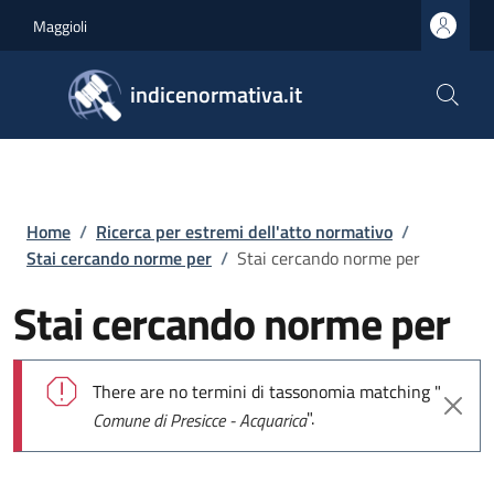
Salta al contenuto principale
Skip to footer content
Maggioli
indicenormativa.it
Briciole di pane
Home
/
Ricerca per estremi dell'atto normativo
/
Stai cercando norme per
/
Stai cercando norme per
Stai cercando norme per
Messaggio di errore
There are no termini di tassonomia matching "
".
Comune di Presicce - Acquarica