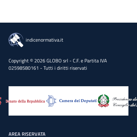
indicenormativa.it
Copyright © 2026 GLOBO srl - C.F. e Partita IVA
02598580161 - Tutti i diritti riservati
Footer menu
AREA RISERVATA