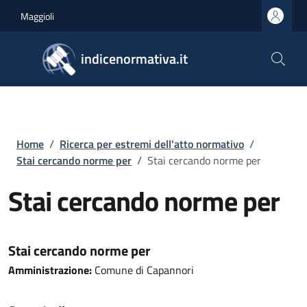
Salta al contenuto principale
Skip to footer content
Maggioli
indicenormativa.it
Briciole di pane
Home
/
Ricerca per estremi dell'atto normativo
/
Stai cercando norme per
/
Stai cercando norme per
Stai cercando norme per
Stai cercando norme per
Amministrazione:
Comune di Capannori