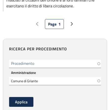
rilasciati ai cittadini dell’Unione e ai loro familiari che
esercitano il diritto di libera circolazione.
Paginazione
Page
1
Pagina precedente
Pagina attuale
Pagina successiva
RICERCA PER PROCEDIMENTO
Procedimento
Amministrazione