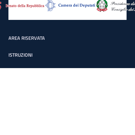
Footer menu
AREA RISERVATA
ISTRUZIONI