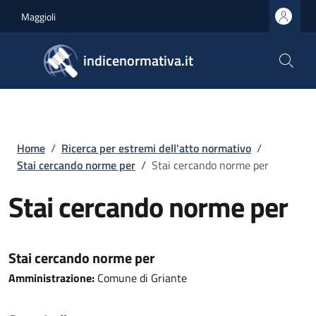
Salta al contenuto principale
Skip to footer content
Maggioli
indicenormativa.it
Briciole di pane
Home
/
Ricerca per estremi dell'atto normativo
/
Stai cercando norme per
/
Stai cercando norme per
Stai cercando norme per
Stai cercando norme per
Amministrazione:
Comune di Griante