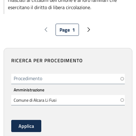
rilasciati ai cittadini dell’Unione e ai loro familiari che
esercitano il diritto di libera circolazione.
Paginazione
Page
1
Pagina precedente
Pagina attuale
Pagina successiva
RICERCA PER PROCEDIMENTO
Procedimento
Amministrazione