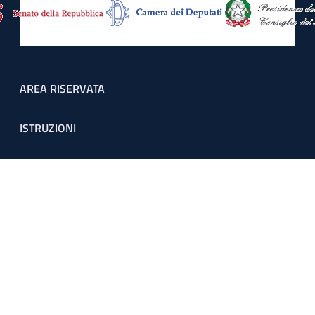
Footer menu
AREA RISERVATA
ISTRUZIONI