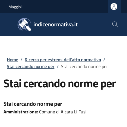
Salta al contenuto principale
Skip to footer content
Maggioli
indicenormativa.it
Briciole di pane
Home
/
Ricerca per estremi dell'atto normativo
/
Stai cercando norme per
/
Stai cercando norme per
Stai cercando norme per
Stai cercando norme per
Amministrazione:
Comune di Alcara Li Fusi