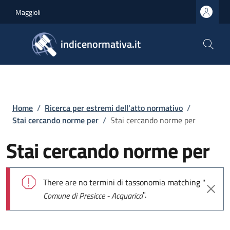
Salta al contenuto principale
Skip to footer content
Maggioli
indicenormativa.it
Briciole di pane
Home
/
Ricerca per estremi dell'atto normativo
/
Stai cercando norme per
/
Stai cercando norme per
Stai cercando norme per
Messaggio di errore
There are no termini di tassonomia matching "
".
Comune di Presicce - Acquarica