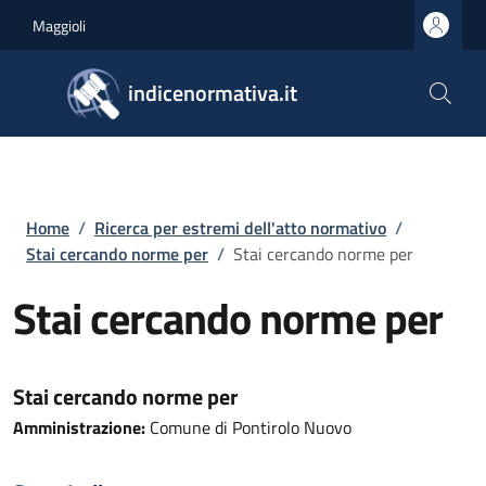
Salta al contenuto principale
Skip to footer content
Maggioli
indicenormativa.it
Briciole di pane
Home
/
Ricerca per estremi dell'atto normativo
/
Stai cercando norme per
/
Stai cercando norme per
Stai cercando norme per
Stai cercando norme per
Amministrazione:
Comune di Pontirolo Nuovo