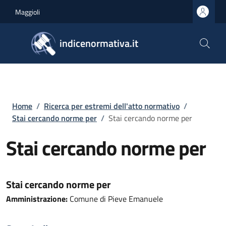
Salta al contenuto principale
Skip to footer content
Maggioli
indicenormativa.it
Briciole di pane
Home
/
Ricerca per estremi dell'atto normativo
/
Stai cercando norme per
/
Stai cercando norme per
Stai cercando norme per
Stai cercando norme per
Amministrazione:
Comune di Pieve Emanuele