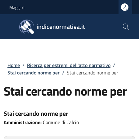
Salta al contenuto principale
Skip to footer content
Maggioli
indicenormativa.it
Briciole di pane
Home
/
Ricerca per estremi dell'atto normativo
/
Stai cercando norme per
/
Stai cercando norme per
Stai cercando norme per
Stai cercando norme per
Amministrazione:
Comune di Calcio