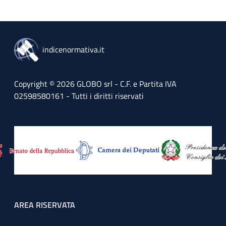
indicenormativa.it
Copyright © 2026 GLOBO srl - C.F. e Partita IVA
02598580161 - Tutti i diritti riservati
Footer menu
AREA RISERVATA