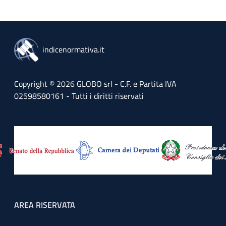
indicenormativa.it
Copyright © 2026 GLOBO srl - C.F. e Partita IVA
02598580161 - Tutti i diritti riservati
Footer menu
AREA RISERVATA