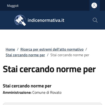
Salta al contenuto principale
Skip to footer content
Maggioli
indicenormativa.it
Briciole di pane
Home
/
Ricerca per estremi dell'atto normativo
/
Stai cercando norme per
/
Stai cercando norme per
Stai cercando norme per
Stai cercando norme per
Amministrazione:
Comune di Rovato