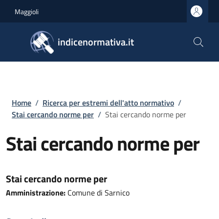
Salta al contenuto principale
Skip to footer content
Maggioli
indicenormativa.it
Briciole di pane
Home
/
Ricerca per estremi dell'atto normativo
/
Stai cercando norme per
/
Stai cercando norme per
Stai cercando norme per
Stai cercando norme per
Amministrazione:
Comune di Sarnico