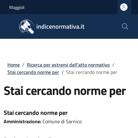
Salta al contenuto principale
Skip to footer content
Maggioli
indicenormativa.it
Briciole di pane
Home
/
Ricerca per estremi dell'atto normativo
/
Stai cercando norme per
/
Stai cercando norme per
Stai cercando norme per
Stai cercando norme per
Amministrazione:
Comune di Sarnico