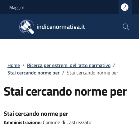
Salta al contenuto principale
Skip to footer content
Maggioli
indicenormativa.it
Briciole di pane
Home
/
Ricerca per estremi dell'atto normativo
/
Stai cercando norme per
/
Stai cercando norme per
Stai cercando norme per
Stai cercando norme per
Amministrazione:
Comune di Castrezzato