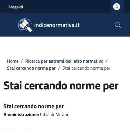
Salta al contenuto principale
Skip to footer content
Maggioli
indicenormativa.it
Briciole di pane
Home
/
Ricerca per estremi dell'atto normativo
/
Stai cercando norme per
/
Stai cercando norme per
Stai cercando norme per
Stai cercando norme per
Amministrazione:
Città di Mirano