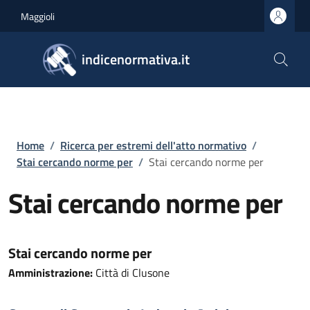
Salta al contenuto principale
Skip to footer content
Maggioli
indicenormativa.it
Briciole di pane
Home
/
Ricerca per estremi dell'atto normativo
/
Stai cercando norme per
/
Stai cercando norme per
Stai cercando norme per
Stai cercando norme per
Amministrazione:
Città di Clusone