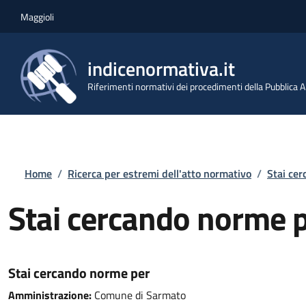
Salta al contenuto principale
Skip to footer content
Maggioli
indicenormativa.it
Riferimenti normativi dei procedimenti della Pubblica
Briciole di pane
Home
/
Ricerca per estremi dell'atto normativo
/
Stai ce
Stai cercando norme 
Stai cercando norme per
Amministrazione:
Comune di Sarmato