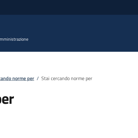
 Amministrazione
rcando norme per
/
Stai cercando norme per
per