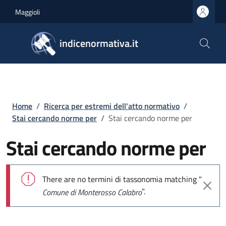
Salta al contenuto principale
Skip to footer content
Maggioli
indicenormativa.it
Briciole di pane
Home
/
Ricerca per estremi dell'atto normativo
/
Stai cercando norme per
/
Stai cercando norme per
Stai cercando norme per
Messaggio di errore
There are no termini di tassonomia matching "
".
Comune di Monterosso Calabro