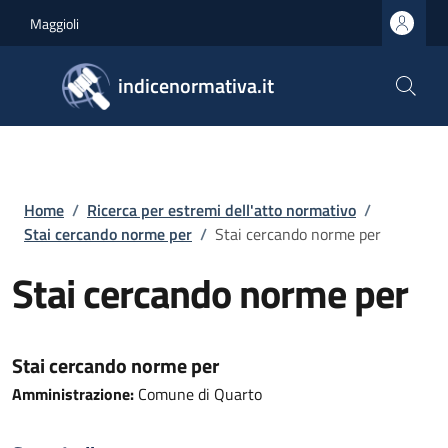
Salta al contenuto principale
Skip to footer content
Maggioli
indicenormativa.it
Briciole di pane
Home
/
Ricerca per estremi dell'atto normativo
/
Stai cercando norme per
/
Stai cercando norme per
Stai cercando norme per
Stai cercando norme per
Amministrazione:
Comune di Quarto