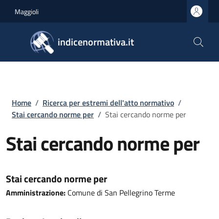
Salta al contenuto principale
Skip to footer content
Maggioli
indicenormativa.it
Briciole di pane
Home
/
Ricerca per estremi dell'atto normativo
/
Stai cercando norme per
/
Stai cercando norme per
Stai cercando norme per
Stai cercando norme per
Amministrazione:
Comune di San Pellegrino Terme