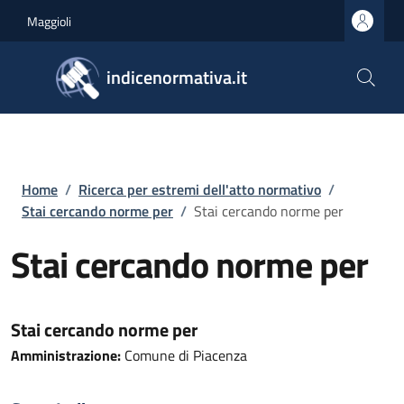
Salta al contenuto principale
Skip to footer content
Maggioli
indicenormativa.it
Briciole di pane
Home
/
Ricerca per estremi dell'atto normativo
/
Stai cercando norme per
/
Stai cercando norme per
Stai cercando norme per
Stai cercando norme per
Amministrazione:
Comune di Piacenza