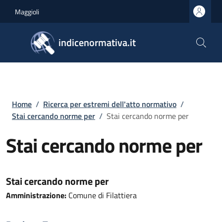
Salta al contenuto principale
Skip to footer content
Maggioli
indicenormativa.it
Briciole di pane
Home
/
Ricerca per estremi dell'atto normativo
/
Stai cercando norme per
/
Stai cercando norme per
Stai cercando norme per
Stai cercando norme per
Amministrazione:
Comune di Filattiera