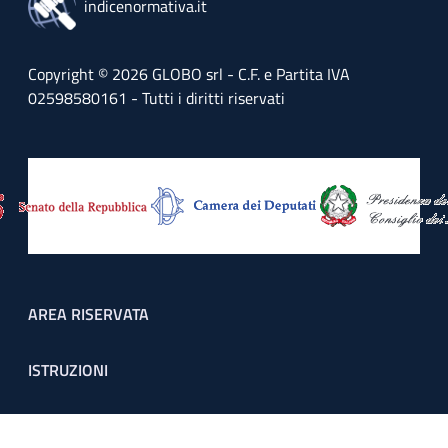
indicenormativa.it
Copyright © 2026 GLOBO srl - C.F. e Partita IVA
02598580161 - Tutti i diritti riservati
Footer menu
AREA RISERVATA
ISTRUZIONI