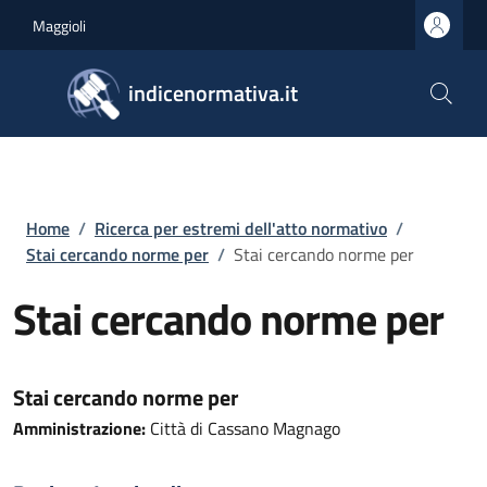
Salta al contenuto principale
Skip to footer content
Maggioli
indicenormativa.it
Briciole di pane
Home
/
Ricerca per estremi dell'atto normativo
/
Stai cercando norme per
/
Stai cercando norme per
Stai cercando norme per
Stai cercando norme per
Amministrazione:
Città di Cassano Magnago