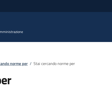
 Amministrazione
rcando norme per
/
Stai cercando norme per
per