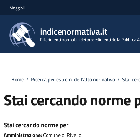
Salta al contenuto principale
Skip to footer content
Maggioli
indicenormativa.it
Riferimenti normativi dei procedimenti della Pubblica
Briciole di pane
Home
/
Ricerca per estremi dell'atto normativo
/
Stai ce
Stai cercando norme 
Stai cercando norme per
Amministrazione:
Comune di Rivello