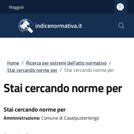
Salta al contenuto principale
Skip to footer content
Maggioli
indicenormativa.it
Briciole di pane
Home
/
Ricerca per estremi dell'atto normativo
/
Stai cercando norme per
/
Stai cercando norme per
Stai cercando norme per
Stai cercando norme per
Amministrazione:
Comune di Casalpusterlengo