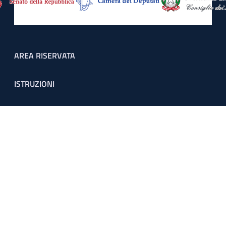
Footer menu
AREA RISERVATA
ISTRUZIONI