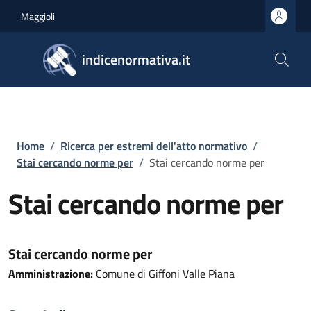
Salta al contenuto principale
Skip to footer content
Maggioli
indicenormativa.it
Briciole di pane
Home
/
Ricerca per estremi dell'atto normativo
/
Stai cercando norme per
/
Stai cercando norme per
Stai cercando norme per
Stai cercando norme per
Amministrazione:
Comune di Giffoni Valle Piana