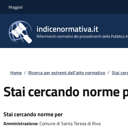
Salta al contenuto principale
Skip to footer content
Maggioli
indicenormativa.it
Riferimenti normativi dei procedimenti della Pubblica
Briciole di pane
Home
/
Ricerca per estremi dell'atto normativo
/
Stai ce
Stai cercando norme 
Stai cercando norme per
Amministrazione:
Comune di Santa Teresa di Riva