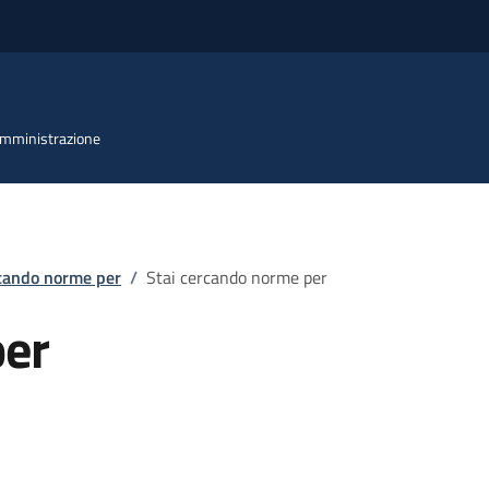
 Amministrazione
rcando norme per
/
Stai cercando norme per
per