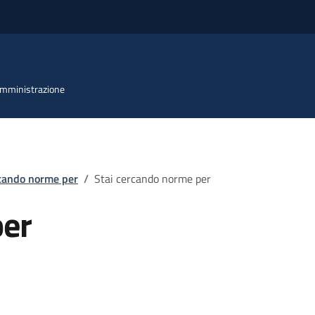
 Amministrazione
rcando norme per
/
Stai cercando norme per
per