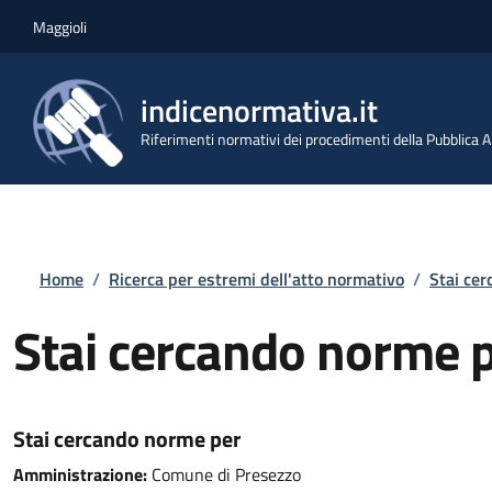
Salta al contenuto principale
Skip to footer content
Maggioli
indicenormativa.it
Riferimenti normativi dei procedimenti della Pubblica
Briciole di pane
Home
/
Ricerca per estremi dell'atto normativo
/
Stai ce
Stai cercando norme 
Stai cercando norme per
Amministrazione:
Comune di Presezzo