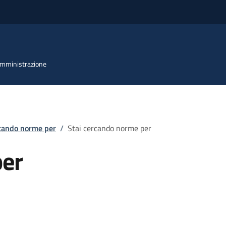
 Amministrazione
rcando norme per
/
Stai cercando norme per
per