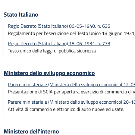
Stato Italiano
Regio Decreto (Stato Italiano) 06-05-1940, n. 635
Regolamento per l'esecuzione del Testo Unico 18 giugno 1931, 
Regio Decreto (Stato Italiano) 18-06-1931, n. 773
Testo unico delle leggi di pubblica sicurezza
Ministero dello sviluppo economico
Parere ministeriale (Ministero dello sviluppo economico) 12-
Presentazione di SCIA per apertura esercizio di commercio di v
Parere ministeriale (Ministero dello sviluppo economico) 20-
Attività di commercio elettronico di auto nuove ed usate.
Ministero dell'interno