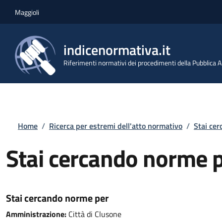
Salta al contenuto principale
Skip to footer content
Maggioli
indicenormativa.it
Riferimenti normativi dei procedimenti della Pubblica
Briciole di pane
Home
/
Ricerca per estremi dell'atto normativo
/
Stai ce
Stai cercando norme 
Stai cercando norme per
Amministrazione:
Città di Clusone