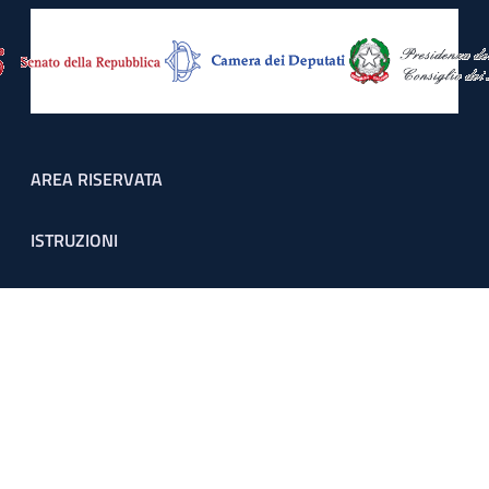
Footer menu
AREA RISERVATA
ISTRUZIONI