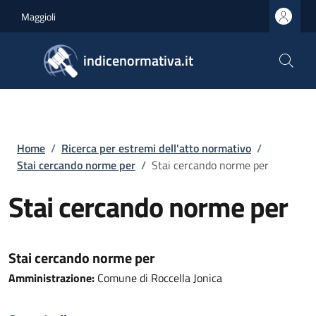
Salta al contenuto principale
Skip to footer content
Maggioli
indicenormativa.it
Briciole di pane
Home
/
Ricerca per estremi dell'atto normativo
/
Stai cercando norme per
/
Stai cercando norme per
Stai cercando norme per
Stai cercando norme per
Amministrazione:
Comune di Roccella Jonica