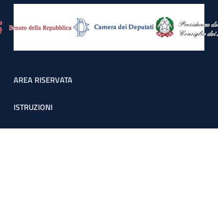
Footer menu
AREA RISERVATA
ISTRUZIONI