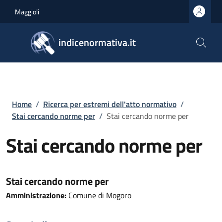
Salta al contenuto principale
Skip to footer content
Maggioli
indicenormativa.it
Briciole di pane
Home
/
Ricerca per estremi dell'atto normativo
/
Stai cercando norme per
/
Stai cercando norme per
Stai cercando norme per
Stai cercando norme per
Amministrazione:
Comune di Mogoro