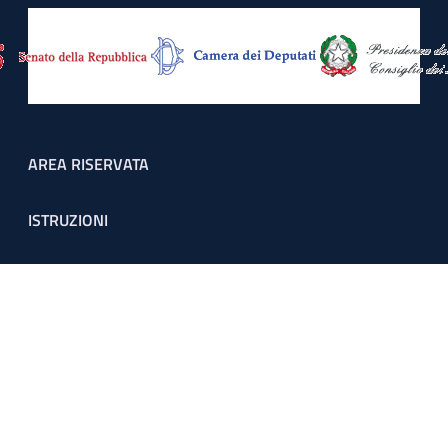
Footer menu
AREA RISERVATA
ISTRUZIONI