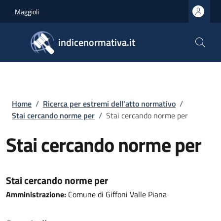
Salta al contenuto principale
Skip to footer content
Maggioli
indicenormativa.it
Briciole di pane
Home
/
Ricerca per estremi dell'atto normativo
/
Stai cercando norme per
/
Stai cercando norme per
Stai cercando norme per
Stai cercando norme per
Amministrazione:
Comune di Giffoni Valle Piana