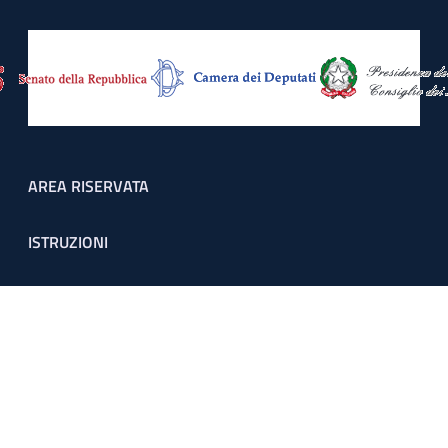
Footer menu
AREA RISERVATA
ISTRUZIONI