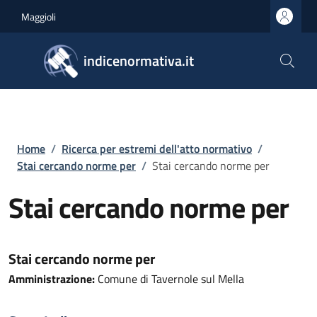
Salta al contenuto principale
Skip to footer content
Maggioli
indicenormativa.it
Briciole di pane
Home
/
Ricerca per estremi dell'atto normativo
/
Stai cercando norme per
/
Stai cercando norme per
Stai cercando norme per
Stai cercando norme per
Amministrazione:
Comune di Tavernole sul Mella