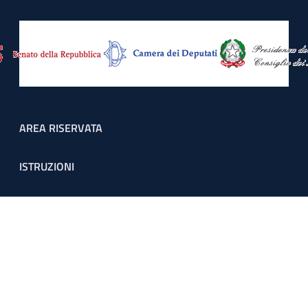
Footer menu
AREA RISERVATA
ISTRUZIONI