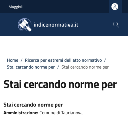
Salta al contenuto principale
Skip to footer content
Maggioli
indicenormativa.it
Briciole di pane
Home
/
Ricerca per estremi dell'atto normativo
/
Stai cercando norme per
/
Stai cercando norme per
Stai cercando norme per
Stai cercando norme per
Amministrazione:
Comune di Taurianova