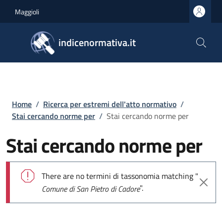
Salta al contenuto principale
Skip to footer content
Maggioli
indicenormativa.it
Briciole di pane
Home
/
Ricerca per estremi dell'atto normativo
/
Stai cercando norme per
/
Stai cercando norme per
Stai cercando norme per
Messaggio di errore
There are no termini di tassonomia matching "
".
Comune di San Pietro di Cadore