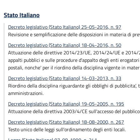
Stato Italiano
Decreto legislativo (Stato Italiano) 25-05-2016, n. 97
Revisione e semplificazione delle disposizioni in materia di pr
Decreto legislativo (Stato Italiano) 18-04-2016, n. 50
Attuazione delle direttive 2014/23/UE, 2014/24/UE e 2014/25/
appalti pubblici e sulle procedure d'appalto degli enti erogatori 
postali, nonche' per il riordino della disciplina vigente in materi
Decreto legislativo (Stato Italiano) 14-03-2013, n. 33
Riordino della disciplina riguardante gli obblighi di pubblicita'
amministrazioni.
Decreto legislativo (Stato Italiano) 19-05-2005, n. 195
Attuazione della direttiva 2003/4/CE sull'accesso del pubblico
Decreto legislativo (Stato Italiano) 18-08-2000, n. 267
Testo unico delle leggi sull'ordinamento degli enti locali.