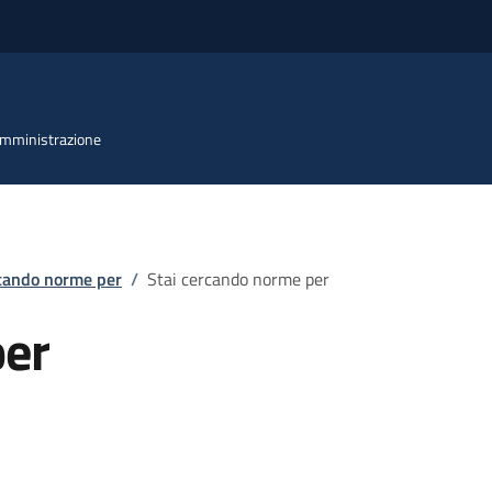
 Amministrazione
rcando norme per
/
Stai cercando norme per
per