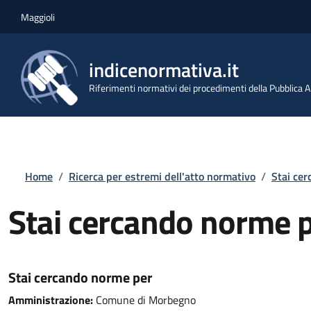
Salta al contenuto principale
Skip to footer content
Maggioli
indicenormativa.it
Riferimenti normativi dei procedimenti della Pubblica
Briciole di pane
Home
/
Ricerca per estremi dell'atto normativo
/
Stai ce
Stai cercando norme 
Stai cercando norme per
Amministrazione:
Comune di Morbegno