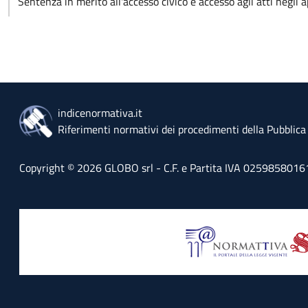
Sentenza in merito all'accesso civico e accesso agli atti negli a
indicenormativa.it
Riferimenti normativi dei procedimenti della Pubblic
Copyright © 2026 GLOBO srl - C.F. e Partita IVA 02598580161 - 