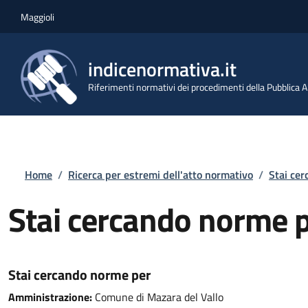
Salta al contenuto principale
Skip to footer content
Maggioli
indicenormativa.it
Riferimenti normativi dei procedimenti della Pubblica
Briciole di pane
Home
/
Ricerca per estremi dell'atto normativo
/
Stai ce
Stai cercando norme 
Stai cercando norme per
Amministrazione:
Comune di Mazara del Vallo