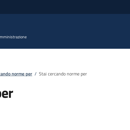
 Amministrazione
rcando norme per
/
Stai cercando norme per
per