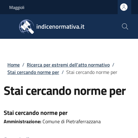
Salta al contenuto principale
Skip to footer content
Maggioli
indicenormativa.it
Briciole di pane
Home
/
Ricerca per estremi dell'atto normativo
/
Stai cercando norme per
/
Stai cercando norme per
Stai cercando norme per
Stai cercando norme per
Amministrazione:
Comune di Pietraferrazzana