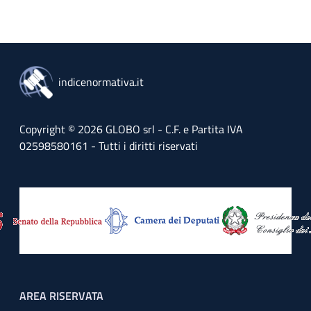
indicenormativa.it
Copyright © 2026 GLOBO srl - C.F. e Partita IVA
02598580161 - Tutti i diritti riservati
Footer menu
AREA RISERVATA