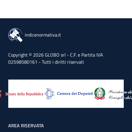
indicenormativa.it
Copyright © 2026 GLOBO srl - C.F. e Partita IVA
02598580161 - Tutti i diritti riservati
Footer menu
AREA RISERVATA