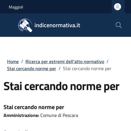
Salta al contenuto principale
Skip to footer content
Maggioli
indicenormativa.it
Briciole di pane
Home
/
Ricerca per estremi dell'atto normativo
/
Stai cercando norme per
/
Stai cercando norme per
Stai cercando norme per
Stai cercando norme per
Amministrazione:
Comune di Pescara