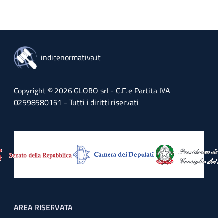
indicenormativa.it
Copyright © 2026 GLOBO srl - C.F. e Partita IVA
02598580161 - Tutti i diritti riservati
Footer menu
AREA RISERVATA