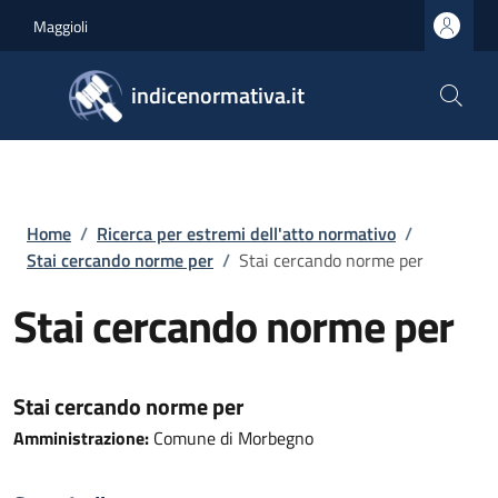
Salta al contenuto principale
Skip to footer content
Maggioli
indicenormativa.it
Briciole di pane
Home
/
Ricerca per estremi dell'atto normativo
/
Stai cercando norme per
/
Stai cercando norme per
Stai cercando norme per
Stai cercando norme per
Amministrazione:
Comune di Morbegno