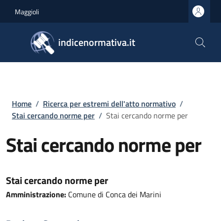
Salta al contenuto principale
Skip to footer content
Maggioli
indicenormativa.it
Briciole di pane
Home
/
Ricerca per estremi dell'atto normativo
/
Stai cercando norme per
/
Stai cercando norme per
Stai cercando norme per
Stai cercando norme per
Amministrazione:
Comune di Conca dei Marini