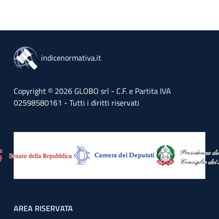
indicenormativa.it
Copyright © 2026 GLOBO srl - C.F. e Partita IVA
02598580161 - Tutti i diritti riservati
Footer menu
AREA RISERVATA