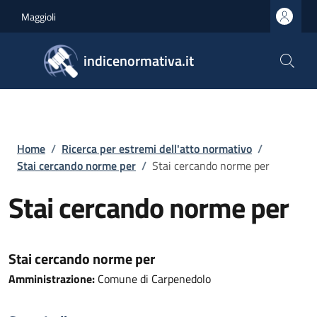
Salta al contenuto principale
Skip to footer content
Maggioli
indicenormativa.it
Briciole di pane
Home
/
Ricerca per estremi dell'atto normativo
/
Stai cercando norme per
/
Stai cercando norme per
Stai cercando norme per
Stai cercando norme per
Amministrazione:
Comune di Carpenedolo