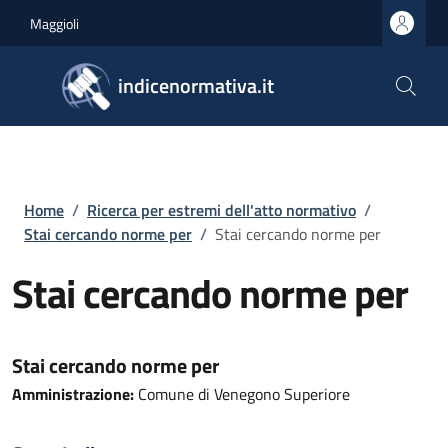
Salta al contenuto principale
Skip to footer content
Maggioli
indicenormativa.it
Briciole di pane
Home
/
Ricerca per estremi dell'atto normativo
/
Stai cercando norme per
/
Stai cercando norme per
Stai cercando norme per
Stai cercando norme per
Amministrazione:
Comune di Venegono Superiore