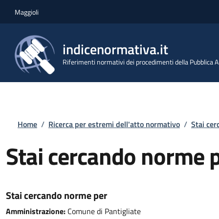
Salta al contenuto principale
Skip to footer content
Maggioli
indicenormativa.it
Riferimenti normativi dei procedimenti della Pubblica
Briciole di pane
Home
/
Ricerca per estremi dell'atto normativo
/
Stai ce
Stai cercando norme 
Stai cercando norme per
Amministrazione:
Comune di Pantigliate