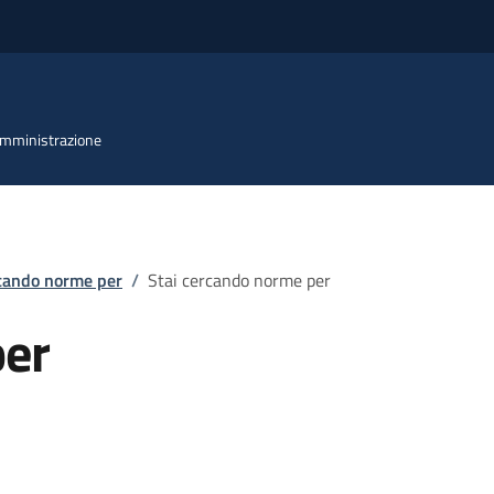
 Amministrazione
rcando norme per
/
Stai cercando norme per
per