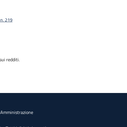
 n. 219
ui redditi.
a Amministrazione