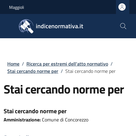
Salta al contenuto principale
Skip to footer content
Maggioli
indicenormativa.it
Briciole di pane
Home
/
Ricerca per estremi dell'atto normativo
/
Stai cercando norme per
/
Stai cercando norme per
Stai cercando norme per
Stai cercando norme per
Amministrazione:
Comune di Concorezzo